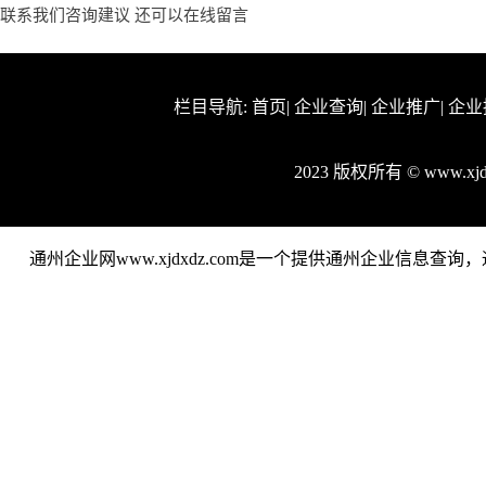
联系我们咨询建议 还可以
在线留言
栏目导航:
首页
|
企业查询
|
企业推广
|
企业
2023 版权所有 © www.x
通州企业网www.xjdxdz.com是一个提供通州企业信